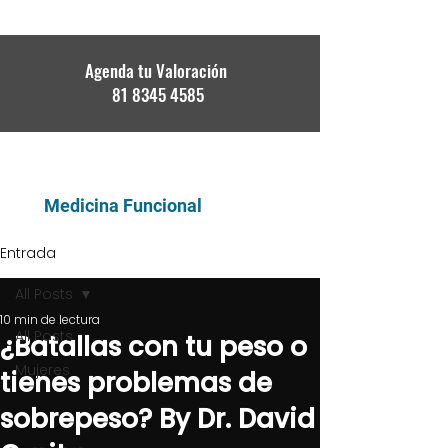
Agenda tu Valoración
81 8345 4585
DR. DAVID GARITA
Medicina Funcional
Entrada
All Posts
10 min de lectura
All Posts
¿Batallas con tu peso o
Mujeres
tienes problemas de
sobrepeso? By Dr. David