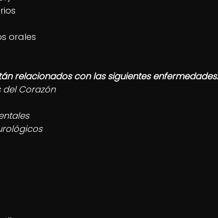
rios
s orales
tán relacionados con las siguientes enfermedades:
el Corazón            
          
ntales   
lógicos            
     
   
   
        
  