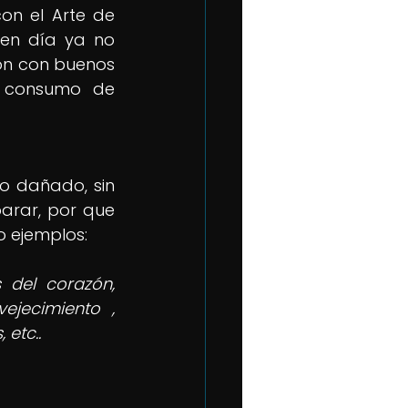
n el Arte de 
en día ya no 
ón con buenos 
l consumo de 
o dañado, sin 
rar, por que 
o ejemplos:
 del corazón, 
ejecimiento , 
 etc..