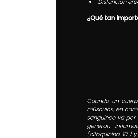
Disfunción eréc
¿Qué tan import
Cuando un cuerpo
músculos, en camb
sanguíneo va por 
generan inflama
(citoquinina-10 ) 