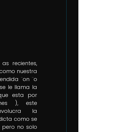
as recientes, 
como nuestra 
ndida ¨on ¨o 
e le llama la 
que esta por 
es ), este 
olucra la 
dicta como se 
 pero no solo 