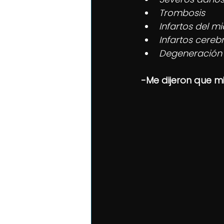
Trombosis        
Infartos del mi
Infartos cereb
Degeneración a
-Me dijeron que m