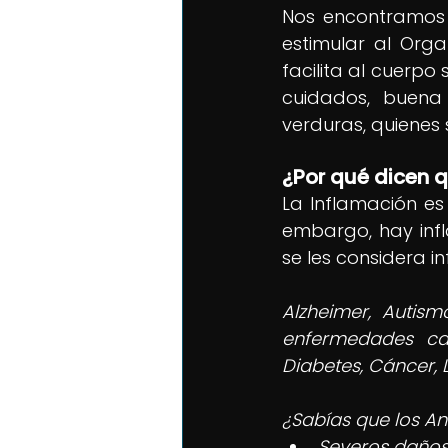
Nos encontramos 
estimular al Org
facilita al cuerpo
cuidados, buena 
verduras, quienes 
¿Por qué dicen 
La Inflamación es
embargo, hay infl
se les considera i
Alzheimer, Autism
enfermedades card
Diabetes, Cáncer, Lo
¿Sabías que los Ant
Severos daños c