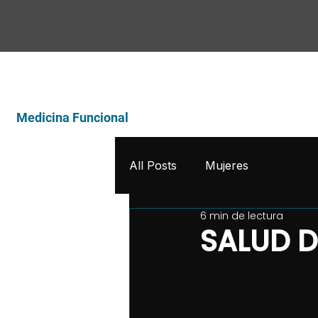
DR. DAVID GARITA
Inicio
Sobre mi
Medicina Funcional
All Posts
Mujeres
6 min de lectura
SALUD 