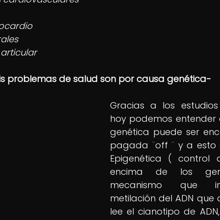
    
ocardio  
rales
rticular 
is problemas de salud son por causa genética-
Gracias a los estudios 
hoy podemos entender 
genética puede ser ence
pagada ¨off ¨ y a esto s
Epigenética ( control 
encima de los gen
mecanismo que inv
metilación del ADN que 
lee el cianotipo de ADN,