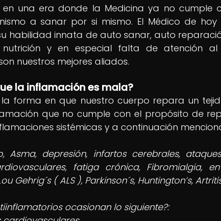
en una era donde la Medicina ya no cumple co
anismo a sanar por si mismo. El Médico de hoy 
 su habilidad innata de auto sanar, auto reparaci
nutrición y en especial falta de atención a
son nuestros mejores aliados.
que la inflamación es mala?
 la forma en que nuestro cuerpo repara un tejid
amación que no cumple con el propósito de repa
nflamaciones sistémicas y a continuación mencion
o, Asma, depresión, infartos cerebrales, ataques
iovasculares, fatiga crónica, Fibromialgia, env
u Gehrig´s ( ALS ), Parkinson´s, Huntington’s, Artritis,
iinflamatorios ocasionan lo siguiente?: 
ardiovasculares         