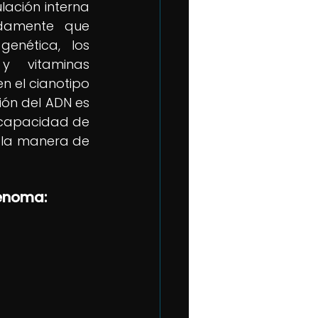
lación interna 
damente que 
enética, los 
 y vitaminas 
n el cianotipo 
ión del ADN es 
a capacidad de 
la manera de 
enoma: