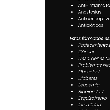
Anti-inflamato
Anestesias
Anticonceptivo
Antibióticos
Estos fármacos es
Padecimientos d
Cáncer              
Desordenes Me
Problemas Neuro
Obesidad          
Diabetes           
Leucemia  
Bipolaridad      
Esquizofrenia     
Infertilidad       