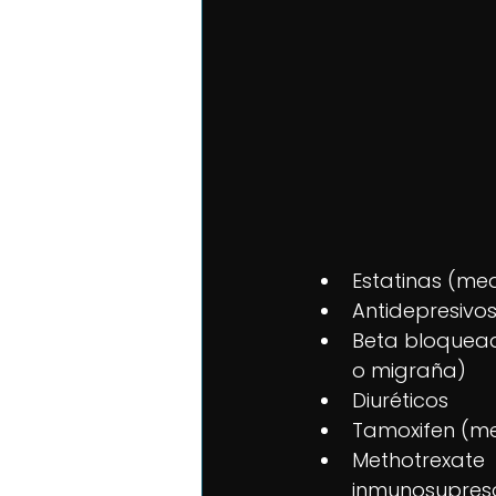
Estatinas (me
Antidepresivo
Beta bloquead
o migraña)
Diuréticos
Tamoxifen (me
Methotrexat
inmunosupres