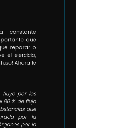
 constante 
mportante que 
ue reparar o 
 el ejercicio, 
uso! Ahora le 
luye por los 
80 % de flujo 
bstancias que 
arada por la 
rganos por lo 