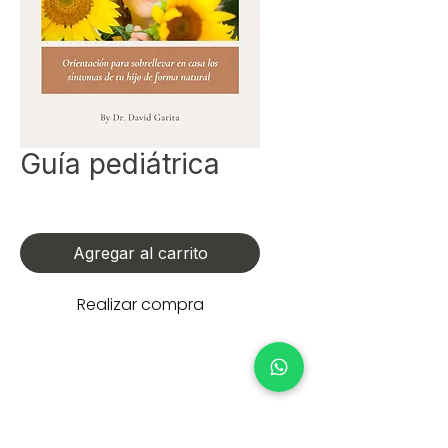
Guía pediátrica
Precio
$375.00
Agregar al carrito
Realizar compra
Orientación para sobrellevar
en casa los síntomas de tu hijo
de forma natural.
Que hacer si enferma en fin de