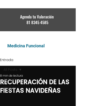
Agenda tu Valoración
81 8345 4585
DR. DAVID GARITA
Medicina Funcional
Entrada
All Posts
8 min de lectura
All Posts
RECUPERACIÓN DE LAS
Mujeres
FIESTAS NAVIDEÑAS