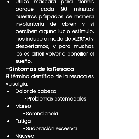
Utiliza máscara para dormir, 
porque cada 90 minutos 
nuestros párpados de manera 
involuntaria de abren y si 
perciben alguna luz o estímulo, 
nos induce a modo de ALERTA! y 
despertamos, y para muchos 
les es difícil volver a conciliar el 
sueño.
-Síntomas de la Resaca
El término científico de la resaca es 
veisalgia.
Dolor de cabeza                               
       • Problemas estomacales
Mareo                                                   
      • Somnolencia
Fatiga                                                   
      • Sudoración excesiva
Náusea                                                 