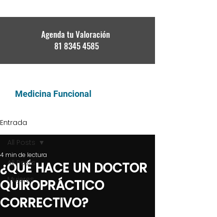
Agenda tu Valoración
81 8345 4585
DR. DAVID GARITA
Medicina Funcional
Entrada
All Posts
4 min de lectura
All Posts
¿QUÉ HACE UN DOCTOR
Mujeres
QUIROPRÁCTICO
CORRECTIVO?