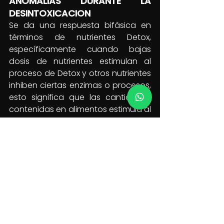
ANOMALIAS DURANTE LA 
DESINTOXICACION
Se da una respuesta bifásica en 
términos de nutrientes Detox, 
específicamente cuando bajas 
dosis de nutrientes estimulan al 
proceso de Detox y otros nutrientes 
inhiben ciertas enzimas o procesos, 
esto significa que las cantidades 
contenidas en alimentos estimula al 
proceso de Detox, pero cantidades 
contenidas en nutrientes sintéticos 
de forma aislada pueden inhibirlo. Y 
esto tiene sentido ya que es parte 
de la naturaleza y el balance 
natural de las verduras / frutas / 
hierbas. La mayoría de los 
regímenes de Desintoxicación 
incluyen el ayuno, pero si usted no 